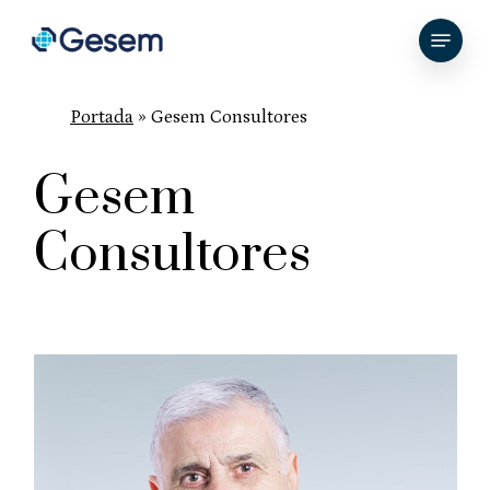
Skip
Menu
to
Close
main
Menu
content
Portada
»
Gesem Consultores
Gesem
Consultores